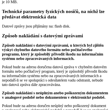
je
10 MB
.
Technické parametry fyzických nosičů, na nichž lze
předávat elektronická data
Datové zprávy jsou přijímány na:
flash disk.
Způsob nakládání s datovými zprávami
Způsob nakládání s datovými zprávami, u kterých byl zjištěn
výskyt chybného datového formátu nebo počítačového
programu, který je způsobilý přivodit škodu na informačním
systému nebo zpracovávaných informacích.
Pokud bude na adresu doručena datová zpráva v chybném datovém
formátu nebo počítačový program, který je způsobilý přivodit škodu
na informačním systému nebo na zpracovávaných informacích a
nepodaří-li se ve spolupráci s odesílatelem vadu odstranit, nebude
tato datová zpráva dále zpracovávána.
Způsob nakládání s neúplným anebo poškozeným dokumentem
v analogové podobě nebo dokumentem v elektronické podobě.
Pokud bude na adresu doručen neúplný nebo poškozený dokument