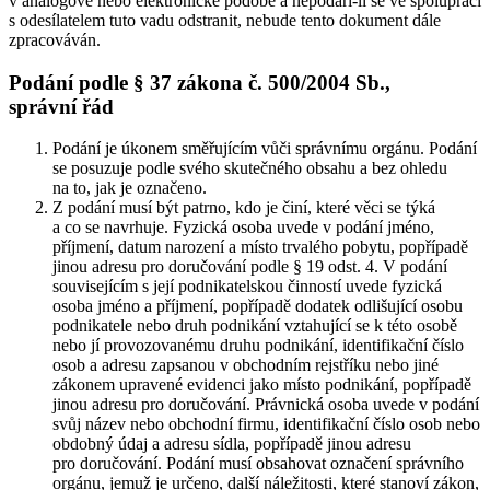
v analogové nebo elektronické podobě a nepodaří-li se ve spolupráci
s odesílatelem tuto vadu odstranit, nebude tento dokument dále
zpracováván.
Podání podle § 37 zákona č. 500/2004 Sb.,
správní řád
Podání je úkonem směřujícím vůči správnímu orgánu. Podání
se posuzuje podle svého skutečného obsahu a bez ohledu
na to, jak je označeno.
Z podání musí být patrno, kdo je činí, které věci se týká
a co se navrhuje. Fyzická osoba uvede v podání jméno,
příjmení, datum narození a místo trvalého pobytu, popřípadě
jinou adresu pro doručování podle § 19 odst. 4. V podání
souvisejícím s její podnikatelskou činností uvede fyzická
osoba jméno a příjmení, popřípadě dodatek odlišující osobu
podnikatele nebo druh podnikání vztahující se k této osobě
nebo jí provozovanému druhu podnikání, identifikační číslo
osob a adresu zapsanou v obchodním rejstříku nebo jiné
zákonem upravené evidenci jako místo podnikání, popřípadě
jinou adresu pro doručování. Právnická osoba uvede v podání
svůj název nebo obchodní firmu, identifikační číslo osob nebo
obdobný údaj a adresu sídla, popřípadě jinou adresu
pro doručování. Podání musí obsahovat označení správního
orgánu, jemuž je určeno, další náležitosti, které stanoví zákon,