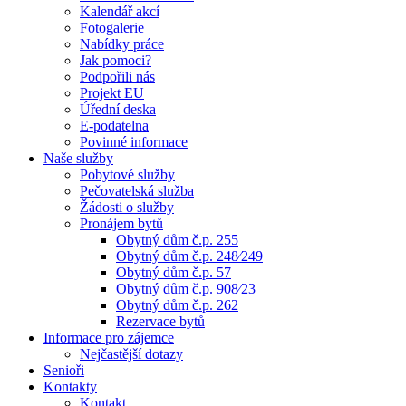
Kalendář akcí
Fotogalerie
Nabídky práce
Jak pomoci?
Podpořili nás
Projekt EU
Úřední deska
E-podatelna
Povinné informace
Naše služby
Pobytové služby
Pečovatelská služba
Žádosti o služby
Pronájem bytů
Obytný dům č.p. 255
Obytný dům č.p. 248⁄249
Obytný dům č.p. 57
Obytný dům č.p. 908⁄23
Obytný dům č.p. 262
Rezervace bytů
Informace pro zájemce
Nejčastější dotazy
Senioři
Kontakty
Kontakt