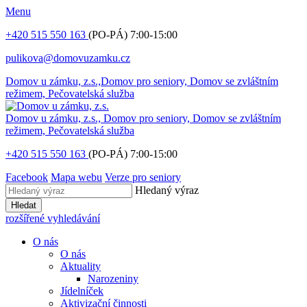
Menu
+420 515 550 163
(PO-PÁ) 7:00-15:00
pulikova@domovuzamku.cz
Domov u zámku, z.s.,
Domov pro seniory, Domov se zvláštním
režimem, Pečovatelská služba
Domov u zámku, z.s.,
Domov pro seniory, Domov se zvláštním
režimem, Pečovatelská služba
+420 515 550 163
(PO-PÁ) 7:00-15:00
Facebook
Mapa webu
Verze pro seniory
Hledaný výraz
Hledat
rozšířené vyhledávání
O nás
O nás
Aktuality
Narozeniny
Jídelníček
Aktivizační činnosti