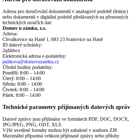
Adresa pro doručování dokumentů v analogové podobě (listiny)
nebo dokumentů v digitální podobě předávaných na přenosných
technických nosičích dat:
Domov u zámku, z.s.
Adresa:
Chvalkovice na Hané 1, 683 23 Ivanovice na Hané
ID datové schránky:
2qfddwx
Elektronická adresa e‑podatelny:
pulikova@domovuzamku.cz
Úřední hodiny podatelny:
Pondělí: 8:00 – 14:00
Úterý: 8:00 – 14:00
Středa: 8:00 – 14:00
Čtvrtek: 8:00 – 14:00
Pátek: 8:00 – 14:00
Technické parametry přijímaných datových zpráv
Datové zprávy jsou přijímány ve formátech
PDF, DOC, DOCX,
JPG/JPEG, PNG, ODT, XLS.
Výše uvedené formáty mohou být zabalené v souboru ZIP.
Maximální přípustná velikost přijímané zprávy nebo přílohy