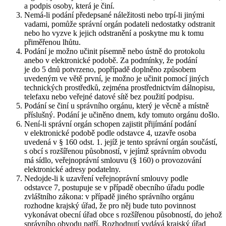
a podpis osoby, která je činí.
Nemá-li podání předepsané náležitosti nebo trpí-li jinými
vadami, pomůže správní orgán podateli nedostatky odstranit
nebo ho vyzve k jejich odstranění a poskytne mu k tomu
přiměřenou lhůtu.
Podání je možno učinit písemně nebo ústně do protokolu
anebo v elektronické podobě. Za podmínky, že podání
je do 5 dnů potvrzeno, popřípadě doplněno způsobem
uvedeným ve větě první, je možno je učinit pomocí jiných
technických prostředků, zejména prostřednictvím dálnopisu,
telefaxu nebo veřejné datové sítě bez použití podpisu.
Podání se činí u správního orgánu, který je věcně a místně
příslušný. Podání je učiněno dnem, kdy tomuto orgánu došlo.
Není-li správní orgán schopen zajistit přijímání podání
v elektronické podobě podle odstavce 4, uzavře osoba
uvedená v § 160 odst. 1. jejíž je tento správní orgán součástí,
s obcí s rozšířenou působností, v jejímž správním obvodu
má sídlo, veřejnoprávní smlouvu (§ 160) o provozování
elektronické adresy podatelny.
Nedojde-li k uzavření veřejnoprávní smlouvy podle
odstavce 7, postupuje se v případě obecního úřadu podle
zvláštního zákona: v případě jiného správního orgánu
rozhodne krajský úřad, že pro něj bude tuto povinnost
vykonávat obecní úřad obce s rozšířenou působností, do jehož
správního obvodu patří. Rozhodnutí vydává krajský úřad