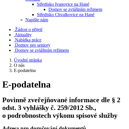
Středisko Ivanovice na Hané
Domov se zvláštním režimem
Středisko Chvalkovice na Hané
Napište nám
Žádost o přijetí
Aktuality
Nabídka práce
Domov pro seniory
Domov se zvláštním režimem
Úvodní stránka
O nás
E-podatelna
E-podatelna
Povinně zveřejňované informace dle § 2
odst. 3 vyhlášky č. 259/2012 Sb.,
o podrobnostech výkonu spisové služby
Adresa pro doručování dokumentů