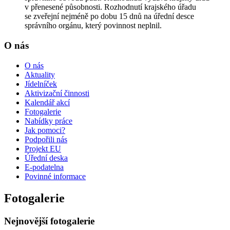
v přenesené působnosti. Rozhodnutí krajského úřadu
se zveřejní nejméně po dobu 15 dnů na úřední desce
správního orgánu, který povinnost neplnil.
O nás
O nás
Aktuality
Jídelníček
Aktivizační činnosti
Kalendář akcí
Fotogalerie
Nabídky práce
Jak pomoci?
Podpořili nás
Projekt EU
Úřední deska
E-podatelna
Povinné informace
Fotogalerie
Nejnovější fotogalerie