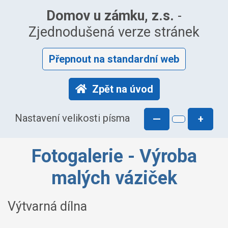
Domov u zámku, z.s.
-
Zjednodušená verze stránek
Přepnout na standardní web
Zpět na úvod
Nastavení velikosti písma
—
+
Fotogalerie - Výroba
malých váziček
Výtvarná dílna