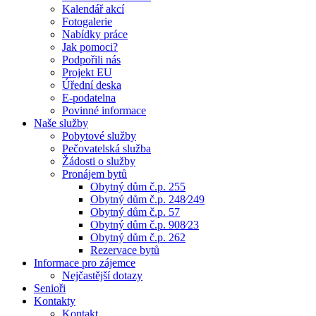
Kalendář akcí
Fotogalerie
Nabídky práce
Jak pomoci?
Podpořili nás
Projekt EU
Úřední deska
E-podatelna
Povinné informace
Naše služby
Pobytové služby
Pečovatelská služba
Žádosti o služby
Pronájem bytů
Obytný dům č.p. 255
Obytný dům č.p. 248⁄249
Obytný dům č.p. 57
Obytný dům č.p. 908⁄23
Obytný dům č.p. 262
Rezervace bytů
Informace pro zájemce
Nejčastější dotazy
Senioři
Kontakty
Kontakt