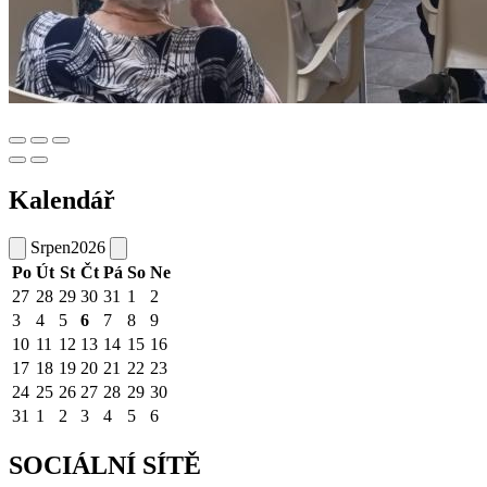
Kalendář
Srpen
2026
Po
Út
St
Čt
Pá
So
Ne
27
28
29
30
31
1
2
3
4
5
6
7
8
9
10
11
12
13
14
15
16
17
18
19
20
21
22
23
24
25
26
27
28
29
30
31
1
2
3
4
5
6
SOCIÁLNÍ SÍTĚ