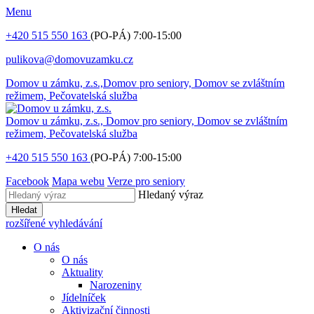
Menu
+420 515 550 163
(PO-PÁ) 7:00-15:00
pulikova@domovuzamku.cz
Domov u zámku, z.s.,
Domov pro seniory, Domov se zvláštním
režimem, Pečovatelská služba
Domov u zámku, z.s.,
Domov pro seniory, Domov se zvláštním
režimem, Pečovatelská služba
+420 515 550 163
(PO-PÁ) 7:00-15:00
Facebook
Mapa webu
Verze pro seniory
Hledaný výraz
Hledat
rozšířené vyhledávání
O nás
O nás
Aktuality
Narozeniny
Jídelníček
Aktivizační činnosti