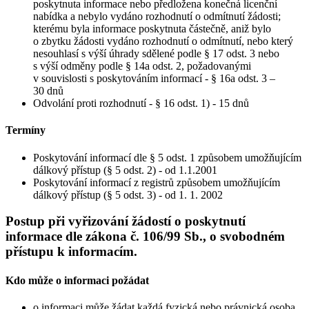
poskytnuta informace nebo předložena konečná licenční
nabídka a nebylo vydáno rozhodnutí o odmítnutí žádosti;
kterému byla informace poskytnuta částečně, aniž bylo
o zbytku žádosti vydáno rozhodnutí o odmítnutí, nebo který
nesouhlasí s výší úhrady sdělené podle § 17 odst. 3 nebo
s výší odměny podle § 14a odst. 2, požadovanými
v souvislosti s poskytováním informací - § 16a odst. 3 –
30 dnů
Odvolání proti rozhodnutí - § 16 odst. 1) - 15 dnů
Termíny
Poskytování informací dle § 5 odst. 1 způsobem umožňujícím
dálkový přístup (§ 5 odst. 2) - od 1.1.2001
Poskytování informací z registrů způsobem umožňujícím
dálkový přístup (§ 5 odst. 3) - od 1. 1. 2002
Postup při vyřizování žádostí o poskytnutí
informace dle zákona č. 106/99 Sb., o svobodném
přístupu k informacím.
Kdo může o informaci požádat
o informaci může žádat každá fyzická nebo právnická osoba,