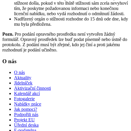
stížnost došla, pokud v této lhůtě stížnosti sám zcela nevyhoví
tím, že poskytne požadovanou informaci nebo konečnou
licenční nabídku, nebo vydá rozhodnutí o odmítnutí žádosti.
Nadřízený orgán o stížnosti rozhodne do 15 dnů ode dne, kdy
mu byla předložena.
Pozn.
Pro podání opravného prostředku není vytvořen žádný
formulář. Opravný prostředek lze buď podat písemně nebo ústně do
protokolu. Z podání musí být zřejmé, kdo jej činí a proti jakému
rozhodnutí je podání učiněno.
O nás
O nás
Aktuality
Jídelníček
Aktivizační činnosti
Kalendář akcí
Fotogalerie
Nabídky práce
Jak pomoci?
Podpořili nás
Projekt EU
Úřední deska
E-podatelna