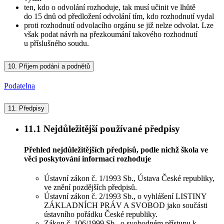
ten, kdo o odvolání rozhoduje, tak musí učinit ve lhůtě
do 15 dnů od předložení odvolání tím, kdo rozhodnutí vydal
proti rozhodnutí odvolacího orgánu se již nelze odvolat. Lze
však podat návrh na přezkoumání takového rozhodnutí
u příslušného soudu.
10.
Příjem podání a podnětů
Podatelna
11.
Předpisy
11.1
Nejdůležitější používané předpisy
Přehled nejdůležitějších předpisů, podle nichž škola ve
věci poskytování informací rozhoduje
Ústavní zákon č. 1/1993 Sb., Ústava České republiky,
ve znění pozdějších předpisů.
Ústavní zákon č. 2/1993 Sb., o vyhlášení LISTINY
ZÁKLADNÍCH PRÁV A SVOBOD jako součásti
ústavního pořádku České republiky.
Zákon č. 106/1999 Sb., o svobodném přístupu k