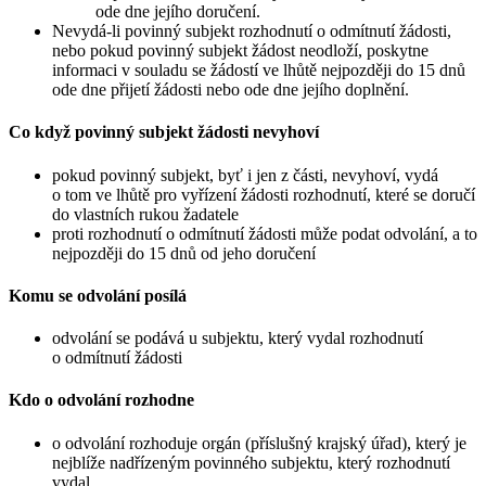
ode dne jejího doručení.
Nevydá-li povinný subjekt rozhodnutí o odmítnutí žádosti,
nebo pokud povinný subjekt žádost neodloží, poskytne
informaci v souladu se žádostí ve lhůtě nejpozději do 15 dnů
ode dne přijetí žádosti nebo ode dne jejího doplnění.
Co když povinný subjekt žádosti nevyhoví
pokud povinný subjekt, byť i jen z části, nevyhoví, vydá
o tom ve lhůtě pro vyřízení žádosti rozhodnutí, které se doručí
do vlastních rukou žadatele
proti rozhodnutí o odmítnutí žádosti může podat odvolání, a to
nejpozději do 15 dnů od jeho doručení
Komu se odvolání posílá
odvolání se podává u subjektu, který vydal rozhodnutí
o odmítnutí žádosti
Kdo o odvolání rozhodne
o odvolání rozhoduje orgán (příslušný krajský úřad), který je
nejblíže nadřízeným povinného subjektu, který rozhodnutí
vydal