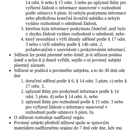
14 odst. 6 nebo § 15 odst. 3 nebo po uplynutí lhůty pro
vyřízení žádosti o informace stanovené v rozhodnutí
podle odstavce 6 písm. b) nebyla poskytnuta informace
nebo předložena konečná licenční nabídka a nebylo
vydáno rozhodnutí o odmítnutí žádosti,
kterému byla informace poskytnuta částečně, aniž bylo
o zbytku žádosti vydáno rozhodnutí o odmítnutí, nebo
který nesouhlasí s výší úhrady sdělené podle § 17 odst.
3 nebo s výší odměny podle § 14b odst. 2,
požadovanými v souvislosti s poskytováním informací.
Stížnost lze podat písemně nebo ústně; je-li stížnost podána
ústně a nelze-li ji ihned vyřídit, sepíše o ní povinný subjekt
písemný záznam.
Stížnost se podává u povinného subjektu, a to do 30 dnů ode
dne
doručení sdělení podle § 6, § 14 odst. 5 písm. c) nebo §
17 odst. 3,
uplynutí lhůty pro poskytnutí informace podle § 14
odst. 5 písm. d) nebo § 14 odst. 6, nebo
uplynutí lhůty pro rozhodnutí podle § 15 odst. 3 nebo
pro vyřízení žádosti o informace stanovené v
rozhodnutí podle odstavce 6 písm. b).
O stížnosti rozhoduje nadřízený orgán.
Povinný subjekt předloží stížnost spolu se spisovým
materiálem nadřízenému orgánu do 7 dnů ode dne, kdy mu