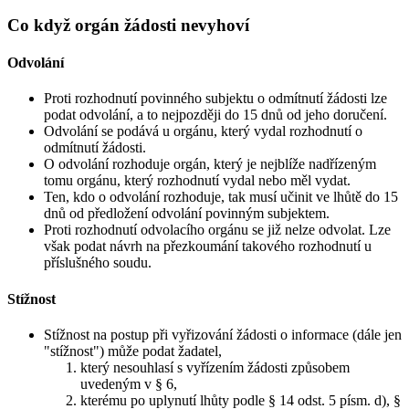
Co když orgán žádosti nevyhoví
Odvolání
Proti rozhodnutí povinného subjektu o odmítnutí žádosti lze
podat odvolání, a to nejpozději do 15 dnů od jeho doručení.
Odvolání se podává u orgánu, který vydal rozhodnutí o
odmítnutí žádosti.
O odvolání rozhoduje orgán, který je nejblíže nadřízeným
tomu orgánu, který rozhodnutí vydal nebo měl vydat.
Ten, kdo o odvolání rozhoduje, tak musí učinit ve lhůtě do 15
dnů od předložení odvolání povinným subjektem.
Proti rozhodnutí odvolacího orgánu se již nelze odvolat. Lze
však podat návrh na přezkoumání takového rozhodnutí u
příslušného soudu.
Stížnost
Stížnost na postup při vyřizování žádosti o informace (dále jen
"stížnost") může podat žadatel,
který nesouhlasí s vyřízením žádosti způsobem
uvedeným v § 6,
kterému po uplynutí lhůty podle § 14 odst. 5 písm. d), §