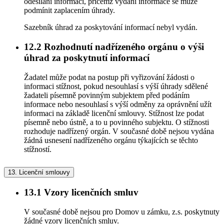
odesílání informací, přičemž vydání informace se může
podmínit zaplacením úhrady.
Sazebník úhrad za poskytování informací nebyl vydán.
12.2
Rozhodnutí nadřízeného orgánu o výši
úhrad za poskytnutí informací
Žadatel může podat na postup při vyřizování žádosti o
informaci stížnost, pokud nesouhlasí s výší úhrady sdělené
žadateli písemně povinným subjektem před podáním
informace nebo nesouhlasí s výší odměny za oprávnění užít
informaci na základě licenční smlouvy. Stížnost lze podat
písemně nebo ústně, a to u povinného subjektu. O stížnosti
rozhoduje nadřízený orgán. V současné době nejsou vydána
žádná usnesení nadřízeného orgánu týkajících se těchto
stížností.
13.
Licenční smlouvy
13.1
Vzory licenčních smluv
V současné době nejsou pro Domov u zámku, z.s. poskytnuty
žádné vzory licenčních smluv.