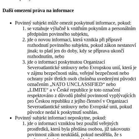
Další omezení práva na informace
Povinný subjekt může omezit poskytnutí informace, pokud:
se vztahuje výlučně k vnitřním pokynům a personálním
předpisům povinného subjektu,
jde o novou informaci, která vznikla při přípravě
rozhodnutí povinného subjektu, pokud zákon nestanoví
jinak; to platí jen do doby, kdy se příprava ukončí
rozhodnutím, nebo
jde o informaci poskytnutou Organizací
Severoatlantické smlouvy nebo Evropskou unií, která je
v zájmu bezpečnosti státu, veřejné bezpečnosti nebo
ochrany práv třetích osob chráněna uvedenými původci
označením „NATO UNCLASSIFIED“ nebo
„LIMITE“ a v České republice je toto označení
respektováno z důvodů plnění povinností vyplývajících
pro Českou republiku z jejího členství v Organizaci
Severoatlantické smlouvy nebo Evropské unii, pokud
původce nedal k poskytnutí souhlas.
Povinný subjekt informaci neposkytne, pokud:
jde o informaci vzniklou bez použití veřejných
prostředků, která byla předána osobou, jíž takovouto
povinnost zákon neukládá, pokud nesdělila, že s