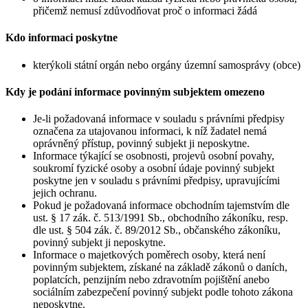
přičemž nemusí zdůvodňovat proč o informaci žádá
Kdo informaci poskytne
kterýkoli státní orgán nebo orgány územní samosprávy (obce)
Kdy je podání informace povinným subjektem omezeno
Je-li požadovaná informace v souladu s právními předpisy
označena za utajovanou informaci, k níž žadatel nemá
oprávněný přístup, povinný subjekt ji neposkytne.
Informace týkající se osobnosti, projevů osobní povahy,
soukromí fyzické osoby a osobní údaje povinný subjekt
poskytne jen v souladu s právními předpisy, upravujícími
jejich ochranu.
Pokud je požadovaná informace obchodním tajemstvím dle
ust. § 17 zák. č. 513/1991 Sb., obchodního zákoníku, resp.
dle ust. § 504 zák. č. 89/2012 Sb., občanského zákoníku,
povinný subjekt ji neposkytne.
Informace o majetkových poměrech osoby, která není
povinným subjektem, získané na základě zákonů o daních,
poplatcích, penzijním nebo zdravotním pojištění anebo
sociálním zabezpečení povinný subjekt podle tohoto zákona
neposkytne.