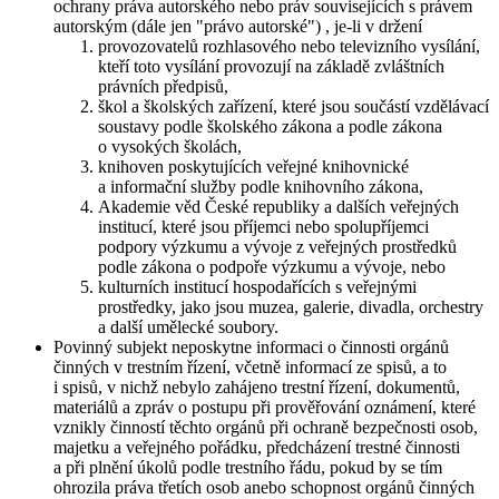
ochrany práva autorského nebo práv souvisejících s právem
autorským (dále jen "právo autorské") , je-li v držení
provozovatelů rozhlasového nebo televizního vysílání,
kteří toto vysílání provozují na základě zvláštních
právních předpisů,
škol a školských zařízení, které jsou součástí vzdělávací
soustavy podle školského zákona a podle zákona
o vysokých školách,
knihoven poskytujících veřejné knihovnické
a informační služby podle knihovního zákona,
Akademie věd České republiky a dalších veřejných
institucí, které jsou příjemci nebo spolupříjemci
podpory výzkumu a vývoje z veřejných prostředků
podle zákona o podpoře výzkumu a vývoje, nebo
kulturních institucí hospodařících s veřejnými
prostředky, jako jsou muzea, galerie, divadla, orchestry
a další umělecké soubory.
Povinný subjekt neposkytne informaci o činnosti orgánů
činných v trestním řízení, včetně informací ze spisů, a to
i spisů, v nichž nebylo zahájeno trestní řízení, dokumentů,
materiálů a zpráv o postupu při prověřování oznámení, které
vznikly činností těchto orgánů při ochraně bezpečnosti osob,
majetku a veřejného pořádku, předcházení trestné činnosti
a při plnění úkolů podle trestního řádu, pokud by se tím
ohrozila práva třetích osob anebo schopnost orgánů činných