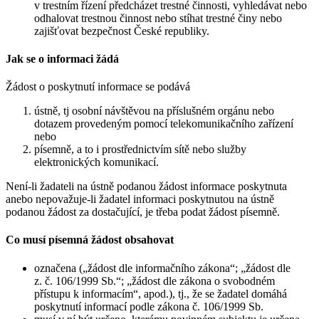
v trestním řízení předcházet trestné činnosti, vyhledávat nebo
odhalovat trestnou činnost nebo stíhat trestné činy nebo
zajišťovat bezpečnost České republiky.
Jak se o informaci žádá
Žádost o poskytnutí informace se podává
ústně, tj osobní návštěvou na příslušném orgánu nebo
dotazem provedeným pomocí telekomunikačního zařízení
nebo
písemně, a to i prostřednictvím sítě nebo služby
elektronických komunikací.
Není-li žadateli na ústně podanou žádost informace poskytnuta
anebo nepovažuje-li žadatel informaci poskytnutou na ústně
podanou žádost za dostačující, je třeba podat žádost písemně.
Co musí písemná žádost obsahovat
označena („žádost dle informačního zákona“; „žádost dle
z. č. 106/1999 Sb.“; „žádost dle zákona o svobodném
přístupu k informacím“, apod.), tj., že se žadatel domáhá
poskytnutí informací podle zákona č. 106/1999 Sb.