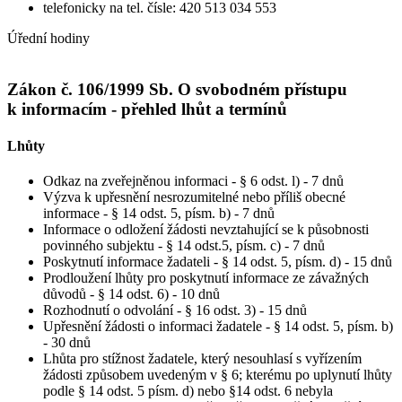
telefonicky na tel. čísle: 420 513 034 553
Úřední hodiny
Zákon č. 106/1999 Sb. O svobodném přístupu
k informacím - přehled lhůt a termínů
Lhůty
Odkaz na zveřejněnou informaci - § 6 odst. l) - 7 dnů
Výzva k upřesnění nesrozumitelné nebo příliš obecné
informace - § 14 odst. 5, písm. b) - 7 dnů
Informace o odložení žádosti nevztahující se k působnosti
povinného subjektu - § 14 odst.5, písm. c) - 7 dnů
Poskytnutí informace žadateli - § 14 odst. 5, písm. d) - 15 dnů
Prodloužení lhůty pro poskytnutí informace ze závažných
důvodů - § 14 odst. 6) - 10 dnů
Rozhodnutí o odvolání - § 16 odst. 3) - 15 dnů
Upřesnění žádosti o informaci žadatele - § 14 odst. 5, písm. b)
- 30 dnů
Lhůta pro stížnost žadatele, který nesouhlasí s vyřízením
žádosti způsobem uvedeným v § 6; kterému po uplynutí lhůty
podle § 14 odst. 5 písm. d) nebo §14 odst. 6 nebyla