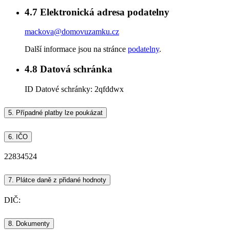
4.7
Elektronická adresa podatelny
mackova@domovuzamku.cz
Další informace jsou na stránce
podatelny
.
4.8
Datová schránka
ID Datové schránky:
2qfddwx
5.
Případné platby lze poukázat
6.
IČO
22834524
7.
Plátce daně z přidané hodnoty
DIČ:
8.
Dokumenty