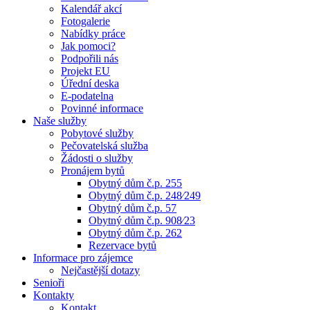
Kalendář akcí
Fotogalerie
Nabídky práce
Jak pomoci?
Podpořili nás
Projekt EU
Úřední deska
E-podatelna
Povinné informace
Naše služby
Pobytové služby
Pečovatelská služba
Žádosti o služby
Pronájem bytů
Obytný dům č.p. 255
Obytný dům č.p. 248⁄249
Obytný dům č.p. 57
Obytný dům č.p. 908⁄23
Obytný dům č.p. 262
Rezervace bytů
Informace pro zájemce
Nejčastější dotazy
Senioři
Kontakty
Kontakt