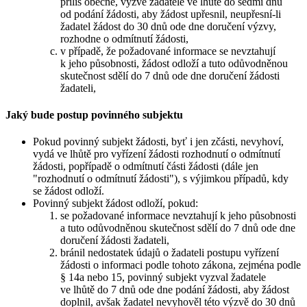
příliš obecně, vyzve žadatele ve lhůtě do sedmi dnů
od podání žádosti, aby žádost upřesnil, neupřesní-li
žadatel žádost do 30 dnů ode dne doručení výzvy,
rozhodne o odmítnutí žádosti,
v případě, že požadované informace se nevztahují
k jeho působnosti, žádost odloží a tuto odůvodněnou
skutečnost sdělí do 7 dnů ode dne doručení žádosti
žadateli,
Jaký bude postup povinného subjektu
Pokud povinný subjekt žádosti, byť i jen zčásti, nevyhoví,
vydá ve lhůtě pro vyřízení žádosti rozhodnutí o odmítnutí
žádosti, popřípadě o odmítnutí části žádosti (dále jen
"rozhodnutí o odmítnutí žádosti"), s výjimkou případů, kdy
se žádost odloží.
Povinný subjekt žádost odloží, pokud:
se požadované informace nevztahují k jeho působnosti
a tuto odůvodněnou skutečnost sdělí do 7 dnů ode dne
doručení žádosti žadateli,
bránil nedostatek údajů o žadateli postupu vyřízení
žádosti o informaci podle tohoto zákona, zejména podle
§ 14a nebo 15, povinný subjekt vyzval žadatele
ve lhůtě do 7 dnů ode dne podání žádosti, aby žádost
doplnil, avšak žadatel nevyhověl této výzvě do 30 dnů