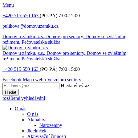
Menu
+420 515 550 163
(PO-PÁ) 7:00-15:00
pulikova@domovuzamku.cz
Domov u zámku, z.s.,
Domov pro seniory, Domov se zvláštním
režimem, Pečovatelská služba
Domov u zámku, z.s.,
Domov pro seniory, Domov se zvláštním
režimem, Pečovatelská služba
+420 515 550 163
(PO-PÁ) 7:00-15:00
Facebook
Mapa webu
Verze pro seniory
Hledaný výraz
Hledat
rozšířené vyhledávání
O nás
O nás
Aktuality
Narozeniny
Jídelníček
Aktivizační činnosti