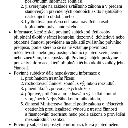
poskytnutím informace souhlasí,
ji zveřejňuje na základě zvláštního zákona a v předem
stanovených pravidelných obdobích až do nejbližšího
následujícího období, nebo
by tím byla porušena ochrana práv třetích osob
k předmětu práva autorského.
Informace, které získal povinný subjekt od třetí osoby
při plnění úkolů v rámci kontrolní, dozorové, dohledové nebo
obdobné činnosti prováděné na základě zvláštního právního
předpisu, podle kterého se na ně vztahuje povinnost
mlčenlivosti anebo jiný postup chránící je před zveřejněním
nebo zneužitím, se neposkytují. Povinný subjekt poskytne
pouze ty informace, které při plnění těchto úkolů vznikly jeho
činností.
Povinné subjekty dále neposkytnou informace o
probíhajícím trestním řízení,
rozhodovací činnosti soudů, s výjimkou rozsudků,
plnění úkolů zpravodajských služeb
přípravě, průběhu a projednávání výsledků kontrol
v orgánech Nejvyššího kontrolního úřadu,
činnosti Ministerstva financí podle zákona o některých
opatřeních proti legalizaci výnosů z trestné činnosti
a financování terorismu nebo podle zákona o provádění
mezinárodních sankcí.
Povinný subjekt neposkytne informaci, která je předmětem