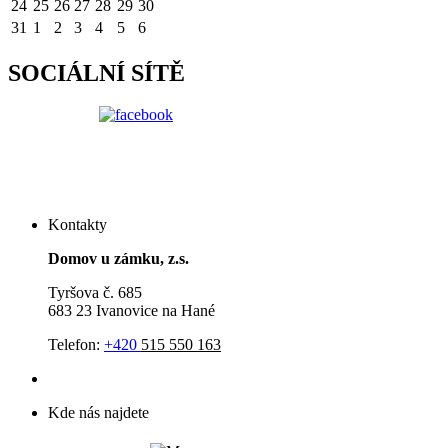
24
25
26
27
28
29
30
31
1
2
3
4
5
6
SOCIÁLNÍ SÍTĚ
Kontakty
Domov u zámku, z.s.
Tyršova č. 685
683 23 Ivanovice na Hané
Telefon:
+420
515 550 163
Kde nás najdete