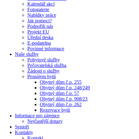
Kalendář akcí
Fotogalerie
Nabídky práce
Jak pomoci?
Podpořili nás
Projekt EU
Úřední deska
E-podatelna
Povinné informace
Naše služby
Pobytové služby
Pečovatelská služba
Žádosti o služby
Pronájem bytů
Obytný dům č.p. 255
Obytný dům č.p. 248⁄249
Obytný dům č.p. 57
Obytný dům č.p. 908⁄23
Obytný dům č.p. 262
Rezervace bytů
Informace pro zájemce
Nejčastější dotazy
Senioři
Kontakty
Kontakt