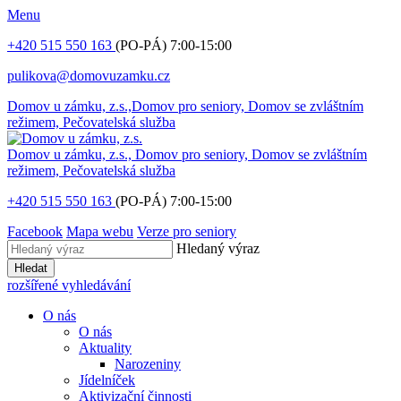
Menu
+420 515 550 163
(PO-PÁ) 7:00-15:00
pulikova@domovuzamku.cz
Domov u zámku, z.s.,
Domov pro seniory, Domov se zvláštním
režimem, Pečovatelská služba
Domov u zámku, z.s.,
Domov pro seniory, Domov se zvláštním
režimem, Pečovatelská služba
+420 515 550 163
(PO-PÁ) 7:00-15:00
Facebook
Mapa webu
Verze pro seniory
Hledaný výraz
Hledat
rozšířené vyhledávání
O nás
O nás
Aktuality
Narozeniny
Jídelníček
Aktivizační činnosti