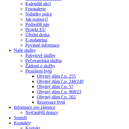
Kalendář akcí
Fotogalerie
Nabídky práce
Jak pomoci?
Podpořili nás
Projekt EU
Úřední deska
E-podatelna
Povinné informace
Naše služby
Pobytové služby
Pečovatelská služba
Žádosti o služby
Pronájem bytů
Obytný dům č.p. 255
Obytný dům č.p. 248⁄249
Obytný dům č.p. 57
Obytný dům č.p. 908⁄23
Obytný dům č.p. 262
Rezervace bytů
Informace pro zájemce
Nejčastější dotazy
Senioři
Kontakty
Kontakt