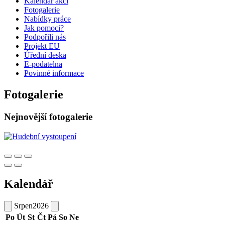
Kalendář akcí
Fotogalerie
Nabídky práce
Jak pomoci?
Podpořili nás
Projekt EU
Úřední deska
E-podatelna
Povinné informace
Fotogalerie
Nejnovější fotogalerie
Kalendář
Srpen
2026
Po
Út
St
Čt
Pá
So
Ne