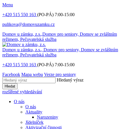
Menu
+420 515 550 163
(PO-PÁ) 7:00-15:00
pulikova@domovuzamku.cz
Domov u zámku, z.s.,
Domov pro seniory, Domov se zvláštním
režimem, Pečovatelská služba
Domov u zámku, z.s.,
Domov pro seniory, Domov se zvláštním
režimem, Pečovatelská služba
+420 515 550 163
(PO-PÁ) 7:00-15:00
Facebook
Mapa webu
Verze pro seniory
Hledaný výraz
Hledat
rozšířené vyhledávání
O nás
O nás
Aktuality
Narozeniny
Jídelníček
Aktivizační činnosti