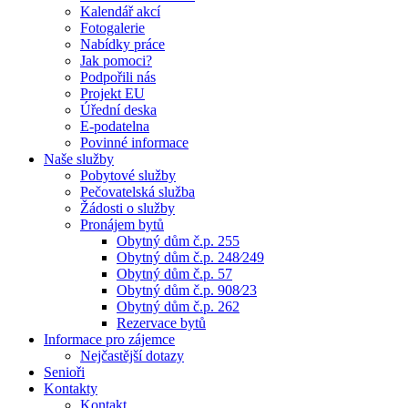
Kalendář akcí
Fotogalerie
Nabídky práce
Jak pomoci?
Podpořili nás
Projekt EU
Úřední deska
E-podatelna
Povinné informace
Naše služby
Pobytové služby
Pečovatelská služba
Žádosti o služby
Pronájem bytů
Obytný dům č.p. 255
Obytný dům č.p. 248⁄249
Obytný dům č.p. 57
Obytný dům č.p. 908⁄23
Obytný dům č.p. 262
Rezervace bytů
Informace pro zájemce
Nejčastější dotazy
Senioři
Kontakty
Kontakt