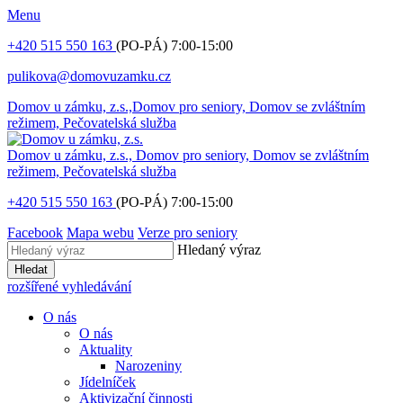
Menu
+420 515 550 163
(PO-PÁ) 7:00-15:00
pulikova@domovuzamku.cz
Domov u zámku, z.s.,
Domov pro seniory, Domov se zvláštním
režimem, Pečovatelská služba
Domov u zámku, z.s.,
Domov pro seniory, Domov se zvláštním
režimem, Pečovatelská služba
+420 515 550 163
(PO-PÁ) 7:00-15:00
Facebook
Mapa webu
Verze pro seniory
Hledaný výraz
Hledat
rozšířené vyhledávání
O nás
O nás
Aktuality
Narozeniny
Jídelníček
Aktivizační činnosti