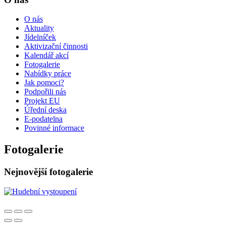
O nás
Aktuality
Jídelníček
Aktivizační činnosti
Kalendář akcí
Fotogalerie
Nabídky práce
Jak pomoci?
Podpořili nás
Projekt EU
Úřední deska
E-podatelna
Povinné informace
Fotogalerie
Nejnovější fotogalerie