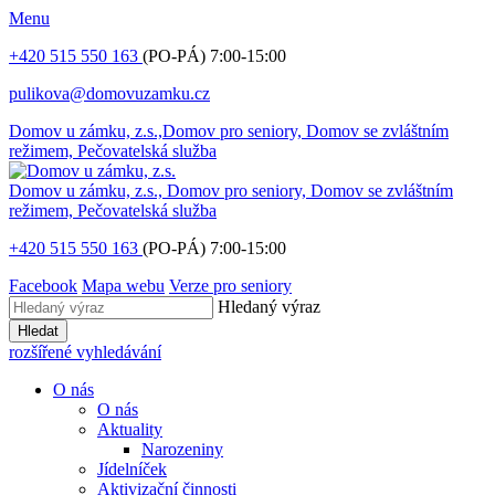
Menu
+420 515 550 163
(PO-PÁ) 7:00-15:00
pulikova@domovuzamku.cz
Domov u zámku, z.s.,
Domov pro seniory, Domov se zvláštním
režimem, Pečovatelská služba
Domov u zámku, z.s.,
Domov pro seniory, Domov se zvláštním
režimem, Pečovatelská služba
+420 515 550 163
(PO-PÁ) 7:00-15:00
Facebook
Mapa webu
Verze pro seniory
Hledaný výraz
Hledat
rozšířené vyhledávání
O nás
O nás
Aktuality
Narozeniny
Jídelníček
Aktivizační činnosti