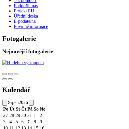
Jak pomoci?
Podpořili nás
Projekt EU
Úřední deska
E-podatelna
Povinné informace
Fotogalerie
Nejnovější fotogalerie
Kalendář
Srpen
2026
Po
Út
St
Čt
Pá
So
Ne
27
28
29
30
31
1
2
3
4
5
6
7
8
9
10
11
12
13
14
15
16