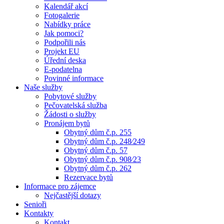
Kalendář akcí
Fotogalerie
Nabídky práce
Jak pomoci?
Podpořili nás
Projekt EU
Úřední deska
E-podatelna
Povinné informace
Naše služby
Pobytové služby
Pečovatelská služba
Žádosti o služby
Pronájem bytů
Obytný dům č.p. 255
Obytný dům č.p. 248⁄249
Obytný dům č.p. 57
Obytný dům č.p. 908⁄23
Obytný dům č.p. 262
Rezervace bytů
Informace pro zájemce
Nejčastější dotazy
Senioři
Kontakty
Kontakt