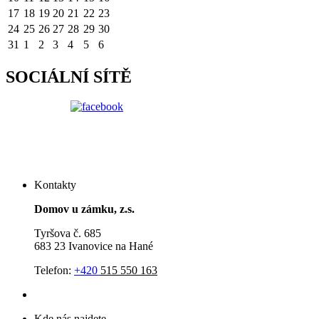
17
18
19
20
21
22
23
24
25
26
27
28
29
30
31
1
2
3
4
5
6
SOCIÁLNÍ SÍTĚ
Kontakty
Domov u zámku, z.s.
Tyršova č. 685
683 23 Ivanovice na Hané
Telefon:
+420
515 550 163
Kde nás najdete